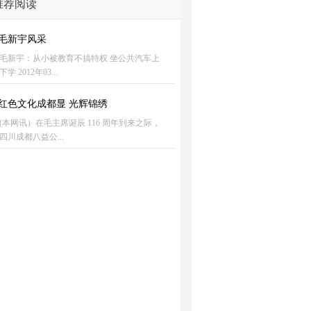
推荐阅读
毛新宇风采
毛新宇：从小被教育不搞特权 坐公共汽车上
下学 2012年03...
红色文化成都显 光辉锦绣
(本网讯）在毛主席诞辰 116 周年到来之际，
四川成都八益公...